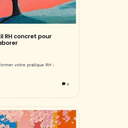
il RH concret pour
aborer
rmer votre pratique RH :
0