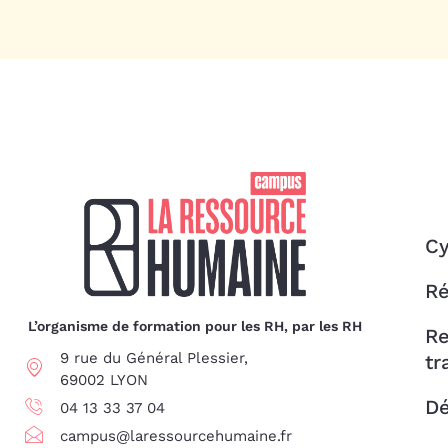
Cy
Ré
L’organisme de formation pour les RH, par les RH
Re
9 rue du Général Plessier,
tr
69002 LYON
Dé
04 13 33 37 04
campus@laressourcehumaine.fr