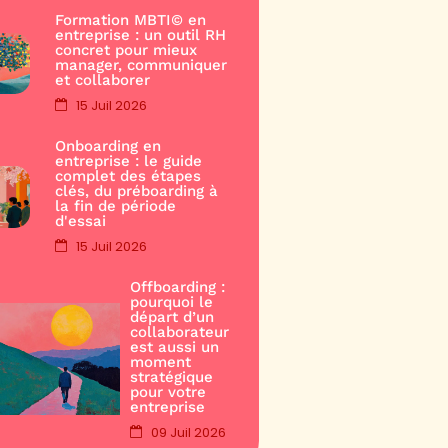
Formation MBTI© en
entreprise : un outil RH
concret pour mieux
manager, communiquer
et collaborer
15 Juil 2026
Onboarding en
entreprise : le guide
complet des étapes
clés, du préboarding à
la fin de période
d'essai
15 Juil 2026
Offboarding :
pourquoi le
départ d’un
collaborateur
est aussi un
moment
stratégique
pour votre
entreprise
09 Juil 2026