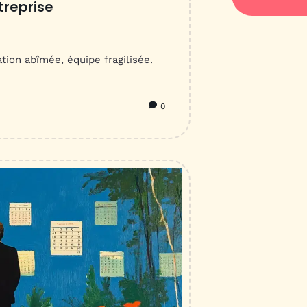
treprise
tion abîmée, équipe fragilisée.
0